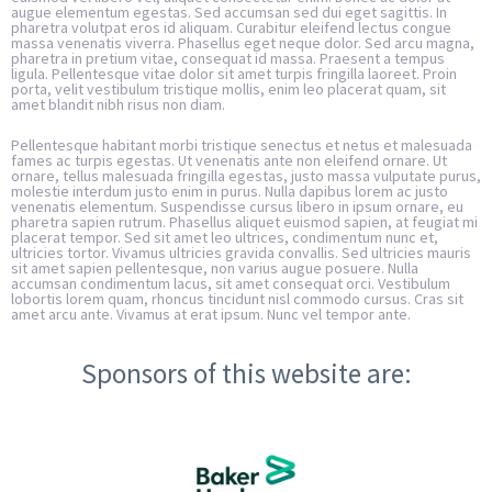
augue elementum egestas. Sed accumsan sed dui eget sagittis. In
pharetra volutpat eros id aliquam. Curabitur eleifend lectus congue
massa venenatis viverra. Phasellus eget neque dolor. Sed arcu magna,
pharetra in pretium vitae, consequat id massa. Praesent a tempus
ligula. Pellentesque vitae dolor sit amet turpis fringilla laoreet. Proin
porta, velit vestibulum tristique mollis, enim leo placerat quam, sit
amet blandit nibh risus non diam.
Pellentesque habitant morbi tristique senectus et netus et malesuada
fames ac turpis egestas. Ut venenatis ante non eleifend ornare. Ut
ornare, tellus malesuada fringilla egestas, justo massa vulputate purus,
molestie interdum justo enim in purus. Nulla dapibus lorem ac justo
venenatis elementum. Suspendisse cursus libero in ipsum ornare, eu
pharetra sapien rutrum. Phasellus aliquet euismod sapien, at feugiat mi
placerat tempor. Sed sit amet leo ultrices, condimentum nunc et,
ultricies tortor. Vivamus ultricies gravida convallis. Sed ultricies mauris
sit amet sapien pellentesque, non varius augue posuere. Nulla
accumsan condimentum lacus, sit amet consequat orci. Vestibulum
lobortis lorem quam, rhoncus tincidunt nisl commodo cursus. Cras sit
amet arcu ante. Vivamus at erat ipsum. Nunc vel tempor ante.
Sponsors of this website are: