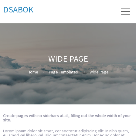
DSABOK
WIDE PAGE
Home
Page Templates
Wide Page
Create pages with no sidebars at all, filling out the whole width of your
site.
Lorem ipsum dolor sit amet, consectetur adipiscing elit. In nibh quam,
euismod vel libero vel, aliquet consectetur enim. Donec ac dolor at